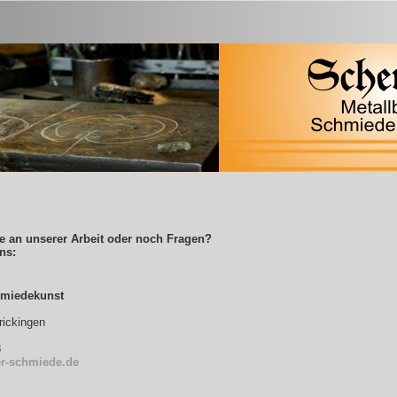
se an unserer Arbeit oder noch Fragen?
ns:
hmiedekunst
rickingen
8
r-schmiede.de