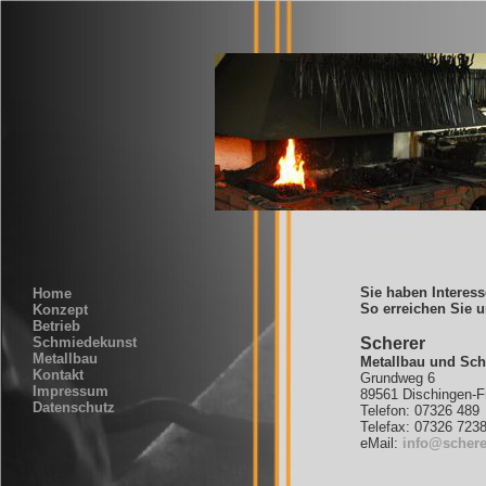
Sie haben Interes
Home
So erreichen Sie u
Konzept
Betrieb
Schmiedekunst
Scherer
Metallbau
Metallbau und Sc
Kontakt
Grundweg 6
Impressum
89561 Dischingen-F
Datenschutz
Telefon: 07326 489
Telefax: 07326 723
eMail:
info@schere